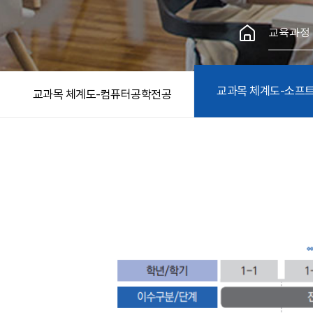
교육과정
교과목 체계도-소프
교과목 체계도-컴퓨터공학전공