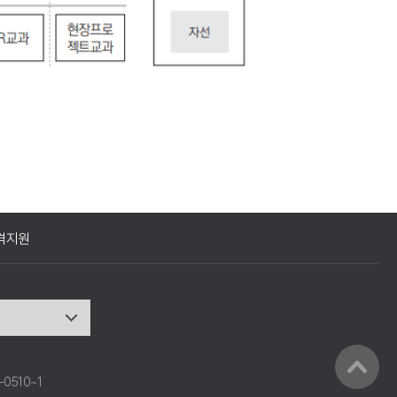
격지원
-0510~1