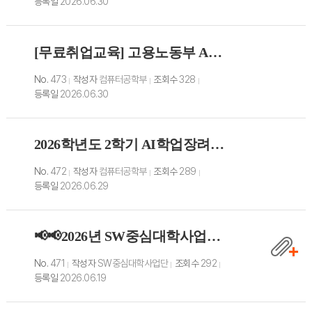
등록일
2026.06.30
[무료취업교육] 고용노동부 AI캠퍼스 AI 분야 취업연계 과정 안내
No.
473
작성자
컴퓨터공학부
조회수
328
등록일
2026.06.30
2026학년도 2학기 AI학업장려 학자금대출 신청 안내 (~ 11.17.화)
No.
472
작성자
컴퓨터공학부
조회수
289
등록일
2026.06.29
📢📢2026년 SW중심대학사업단 부·복수전공 및 마이크로디그리 장학금 지급안내
No.
471
작성자
SW중심대학사업단
조회수
292
등록일
2026.06.19