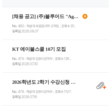
[채용 공고] (주)블루어드 "Agentic AI 개발자" 채용 안내 (
No.
480
작성자
AI융합대학 교학팀
조회수
35
등록일
2026.08.07
KT 에이블스쿨 10기 모집
No.
479
작성자
컴퓨터공학부
조회수
136
등록일
2026.07.30
2026학년도 2학기 수강신청 및 교과시간표 안내
No.
478
작성자
컴퓨터공학부
조회수
1107
등록일
2026.07.16