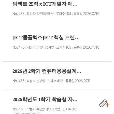
임팩트 조직 x ICT개발자 매칭 밋업 참가자 모집
No.
477
작성자
컴퓨터공학부
조회수
194
등록일
2026.07.16
[ICT콤플렉스]ICT 핵심 트렌드 특강-①개인정보·보안/②UX·UI/③AX 사례
No.
476
작성자
컴퓨터공학부
조회수
163
등록일
2026.07.16
2026년 2학기 컴퓨터응용설계 교과(전광일 교수) 수강신청 => 수강신청 마감되었습
No.
475
작성자
전광일
조회수
463
등록일
2026.07.11
2026학년도 1학기 학습형 자격증 학점인정 신청 안내(7/13~7/16)
No.
474
작성자
AI융합대학 교학팀
조회수
312