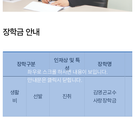
장학금 안내
인재상 및 특
장학구분
장학명
성
생활
김영곤교수
선발
진취
비
사랑장학금