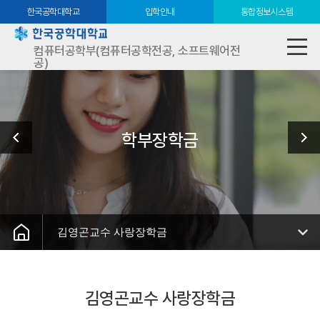
한국공학대학교
입학안내
통합정보시스템
컴퓨터공학부(컴퓨터공학전공, 소프트웨어전
공)
학부장학금
김영곤교수 사랑장학금
김영곤교수 사랑장학금