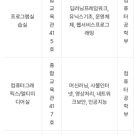
합
컴
교
딥러닝프레임워크,
퓨
프로그램실
육
유닉스기초, 운영체
터
습실
관
제, 웹서비스프로그
공
41
래밍
학
5
부
호
종
합
컴
교
퓨
컴퓨터그래
머신러닝, 사물인터
육
터
픽스/멀티미
넷, 영상처리, 네트워
관
공
디어실
크보안, 인공지능
41
학
7
부
호