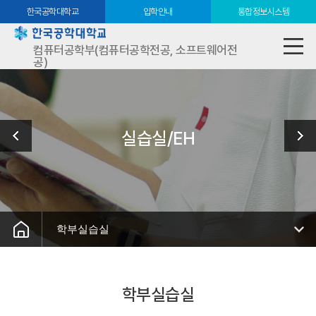
한국공학대학교
입학안내
통합정보시스템
컴퓨터공학부(컴퓨터공학전공, 소프트웨어전
공)
실습실/EH
학부실습실
학부실습실