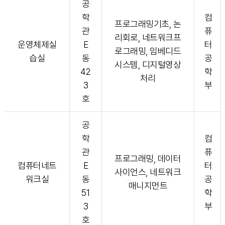
공
학
컴
프로그래밍기초, 논
관
퓨
리회로, 네트워크프
운영체제실
E
터
로그래밍, 임베디드
습실
동
공
시스템, 디지털영상
42
학
처리
3
부
호
공
학
컴
관
퓨
프로그래밍, 데이터
컴퓨터네트
E
터
사이언스, 네트워크
워크실
동
공
매니지먼트
51
학
3
부
호