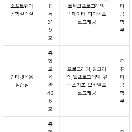
소프트웨어
E
트워크프로그래밍,
터
공학실습실
동
빅데이터, 파이썬프
공
31
로그래밍
학
9
부
호
종
합
컴
교
프로그래밍, 알고리
퓨
인터넷응용
육
즘, 웹프로그래밍, 유
터
실습실
관
닉스기초, 모바일프
공
40
로그래밍
학
6
부
호
종