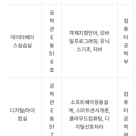
공
학
컴
관
퓨
객체지향언어, 모바
데이터베이
E
터
일프로그래밍, 유닉
스실습실
동
공
스기초, 자바
51
학
6
부
호
공
학
컴
관
소프트웨어응용설
퓨
디지털/마이
E
계, 스마트센서개론,
터
컴실
동
클라우드컴퓨팅, 디
공
51
지털신호처리
학
7
부