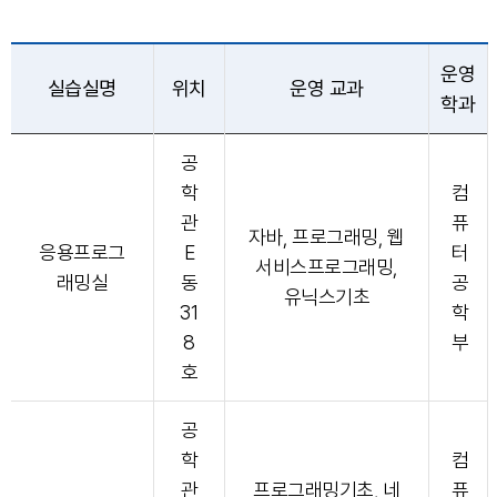
운영
실습실명
위치
운영 교과
학과
공
학
컴
관
퓨
자바, 프로그래밍, 웹
응용프로그
E
터
서비스프로그래밍,
래밍실
동
공
유닉스기초
31
학
8
부
호
공
학
컴
관
프로그래밍기초, 네
퓨